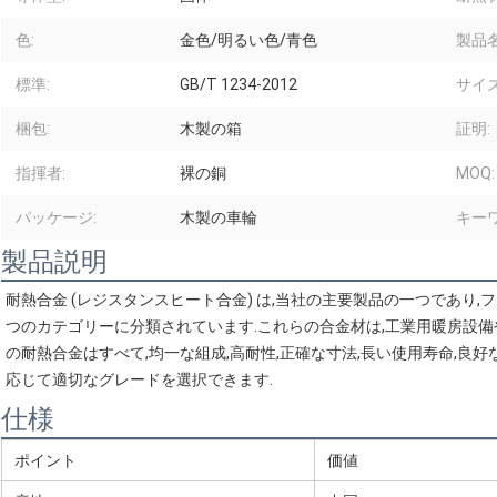
色:
金色/明るい色/青色
製品名
標準:
GB/T 1234-2012
サイズ
梱包:
木製の箱
証明:
指揮者:
裸の銅
MOQ:
パッケージ:
木製の車輪
キーワ
製品説明
耐熱合金 (レジスタンスヒート合金) は,当社の主要製品の一つであり,フェ-Cr-Al合金
つのカテゴリーに分類されています.これらの合金材は,工業用暖房設
の耐熱合金はすべて,均一な組成,高耐性,正確な寸法,長い使用寿命,良
応じて適切なグレードを選択できます.
仕様
ポイント
価値