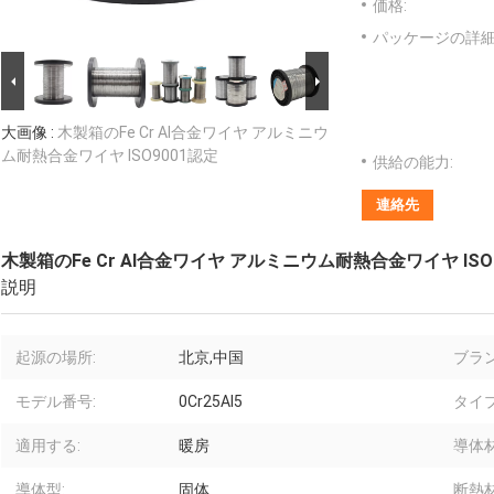
価格:
パッケージの詳細
大画像 :
木製箱のFe Cr Al合金ワイヤ アルミニウ
ム耐熱合金ワイヤ ISO9001認定
供給の能力:
連絡先
木製箱のFe Cr Al合金ワイヤ アルミニウム耐熱合金ワイヤ ISO
説明
起源の場所:
北京,中国
ブラン
モデル番号:
0Cr25Al5
タイプ
適用する:
暖房
導体材
導体型:
固体
断熱材