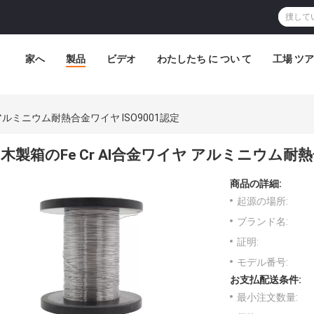
家へ
製品
ビデオ
わたしたち に つい て
工場 ツ
 アルミニウム耐熱合金ワイヤ ISO9001認定
木製箱のFe Cr Al合金ワイヤ アルミニウム耐熱
商品の詳細:
起源の場所:
ブランド名:
証明:
モデル番号:
お支払配送条件:
最小注文数量: