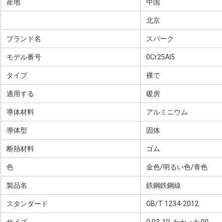
産地
中国
北京
ブランド名
スパーク
モデル番号
0Cr25Al5
タイプ
裸で
適用する
暖房
導体材料
アルミニウム
導体型
固体
断熱材料
ゴム
色
金色/明るい色/青色
製品名
鉄鋼鉄鋼線
スタンダード
GB/T 1234-2012