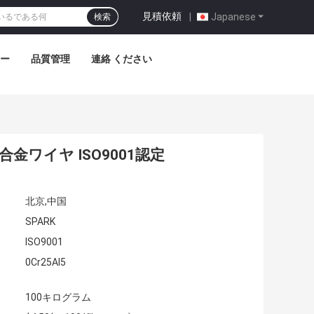
見積依頼
|
Japanese
検索
アー
品質管理
連絡 ください
合金ワイヤ ISO9001認定
北京,中国
SPARK
ISO9001
0Cr25Al5
100キログラム