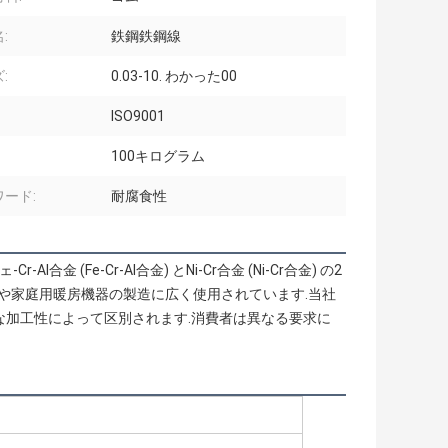
:
鉄鋼鉄鋼線
:
0.03-10. わかった00
ISO9001
100キログラム
ード:
耐腐食性
 (Fe-Cr-Al合金) とNi-Cr合金 (Ni-Cr合金) の2
備や家庭用暖房機器の製造に広く使用されています.当社
好な加工性によって区別されます.消費者は異なる要求に