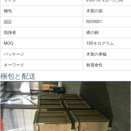
サイズ
0.03-10. わかった00
梱包
木製の箱
認証
ISO9001
指揮者
裸の銅
MOQ
100キログラム
パッケージ
木製の車輪
キーワード
耐腐食性
梱包と配送