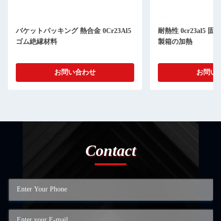
バケットパッキング 熱合金 0Cr23Al5
耐熱性 0cr23al5
ゴム絶縁材料
製箱の加熱
お問い合わせ
お問い
Contact