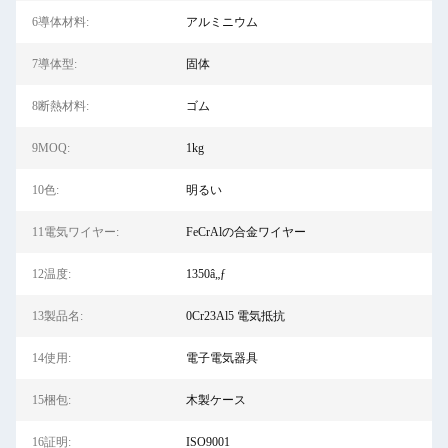
6導体材料:
アルミニウム
7導体型:
固体
8断熱材料:
ゴム
9MOQ:
1kg
10色:
明るい
11電気ワイヤー:
FeCrAlの合金ワイヤー
12温度:
1350â„ƒ
13製品名:
0Cr23Al5 電気抵抗
14使用:
電子電気器具
15梱包:
木製ケース
16証明:
ISO9001