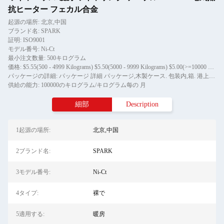
抗ヒーター フェカル合金
起源の場所: 北京,中国
ブランド名: SPARK
証明: ISO9001
モデル番号: Ni-Ct
最小注文数量: 500キログラム
価格: $5.55(500 - 4999 Kilograms) $5.50(5000 - 9999 Kilograms) $5.00(>=10000 Kilograms)
パッケージの詳細: パッケージ 詳細 パッケージ,木製ケース. 包装内,箱. 港上海 配送時間: 量 (kg) 1 - 10 日 (日) 3 交渉可
供給の能力: 100000のキログラム/キログラム每の 月
細部
Description
1起源の場所:
北京,中国
2ブランド名:
SPARK
3モデル番号:
Ni-Ct
4タイプ:
裸で
5適用する:
暖房