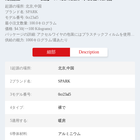
起源の場所: 北京,中国
ブランド名: SPARK
モデル番号: 0cr23al5
最小注文数量: 100.0キログラム
価格: $4.50(>=100 Kilograms)
パッケージの詳細: アクセルワイヤの包装にはプラスチックフィルムを使用し シャフトワイヤの外包装には木製のパレットを使用します ローリングは閉ざされた木製のケースに包装されています
供給の能力: 1000キログラム/週あたり
細部
Description
1起源の場所:
北京,中国
2ブランド名:
SPARK
3モデル番号:
0cr23al5
4タイプ:
裸で
5適用する:
暖房
6導体材料:
アルミニウム