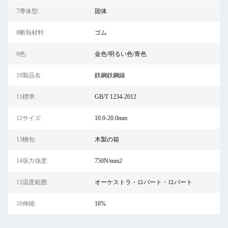
7導体型:
固体
8断熱材料:
ゴム
9色:
金色/明るい色/青色
10製品名:
鉄鋼鉄鋼線
11標準:
GB/T 1234-2012
12サイズ:
10.0-20.0mm
13梱包:
木製の箱
14張力強度:
750N/mm2
15温度範囲:
オーケストラ・ロバート・ロバート
16伸縮:
16%