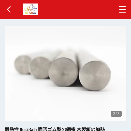
2
/
3
耐熱性 0cr23al5 固形ゴム製の鋼棒 木製箱の加熱