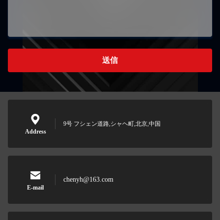
送信
9号 フシェン道路,シャヘ町,北京,中国
Address
chenyh@163.com
E-mail