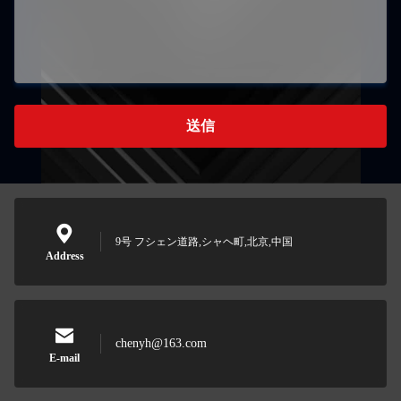
送信
9号 フシェン道路,シャヘ町,北京,中国
Address
chenyh@163.com
E-mail