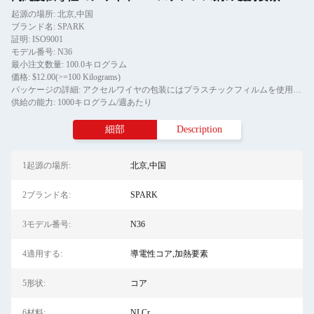
起源の場所: 北京,中国
ブランド名: SPARK
証明: ISO9001
モデル番号: N36
最小注文数量: 100.0キログラム
価格: $12.00(>=100 Kilograms)
パッケージの詳細: アクセルワイヤの包装にはプラスチックフィルムを使用し シャフトワイヤの外包装には木製のパレットを使用します ローリングは閉ざされた木製のケースに包装されています
供給の能力: 1000キログラム/週あたり
細部
Description
1起源の場所:
北京,中国
2ブランド名:
SPARK
3モデル番号:
N36
4適用する:
導電性コア,加熱要素
5形状:
コア
6材料:
NI Cr