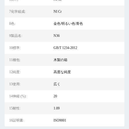
7化学組成:
NI Cr
8色:
金色/明るい色/青色
9製品名:
N36
10標準:
GB/T 1234-2012
11梱包:
木製の箱
12純度:
高度な純度
13使用:
広く
14伸縮 (%):
20
15耐性:
1.09
16証明書:
ISO9001