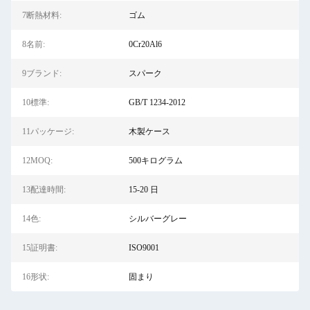
7断熱材料:
ゴム
8名前:
0Cr20Al6
9ブランド:
スパーク
10標準:
GB/T 1234-2012
11パッケージ:
木製ケース
12MOQ:
500キログラム
13配達時間:
15-20 日
14色:
シルバーグレー
15証明書:
ISO9001
16形状:
固まり