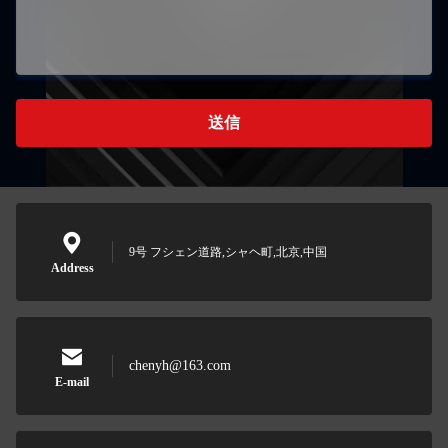
送信
9号 フシェン道路,シャヘ町,北京,中国
Address
chenyh@163.com
E-mail