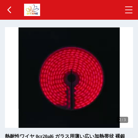
2
/
3
熱耐性ワイヤ 0cr20al6 ガラス用薄い広い加熱帯状 裸銀