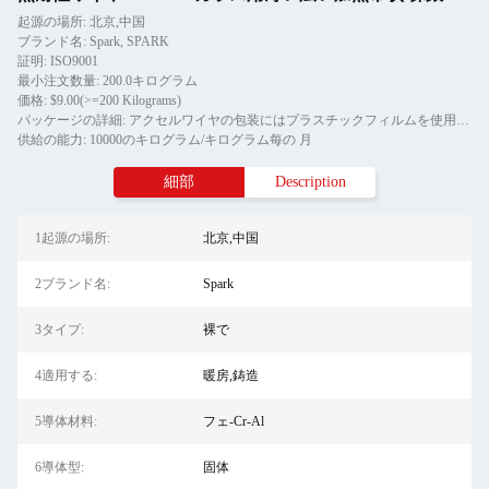
起源の場所: 北京,中国
ブランド名: Spark, SPARK
証明: ISO9001
最小注文数量: 200.0キログラム
価格: $9.00(>=200 Kilograms)
パッケージの詳細: アクセルワイヤの包装にはプラスチックフィルムを使用し シャフトワイヤの外包装には木製のパレットを使用します ローリングは閉ざされた木製のケースに包装されています
供給の能力: 10000のキログラム/キログラム每の 月
細部
Description
1起源の場所:
北京,中国
2ブランド名:
Spark
3タイプ:
裸で
4適用する:
暖房,鋳造
5導体材料:
フェ-Cr-Al
6導体型:
固体