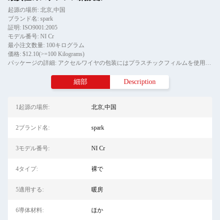
起源の場所: 北京,中国
ブランド名: spark
証明: ISO9001:2005
モデル番号: NI Cr
最小注文数量: 100キログラム
価格: $12.10(>=100 Kilograms)
パッケージの詳細: アクセルワイヤの包装にはプラスチックフィルムを使用し,シャフトワイヤの外包装には木製パレットを使用します.コイルは閉ざされた木製ケースに詰められています.
細部
Description
1起源の場所:
北京,中国
2ブランド名:
spark
3モデル番号:
NI Cr
4タイプ:
裸で
5適用する:
暖房
6導体材料:
ほか