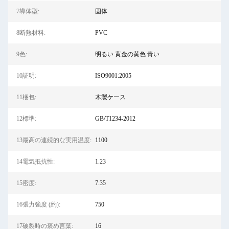
7導体型:
固体
8断熱材料:
PVC
9色:
明るい 黄金の黄色 青い
10証明:
ISO9001:2005
11梱包:
木製ケース
12標準:
GB/T1234-2012
13最高の連続的な実用温度:
1100
14電気抵抗性:
1.23
15密度:
7.35
16張力強度 (約):
750
17破裂時の褒め言葉:
16