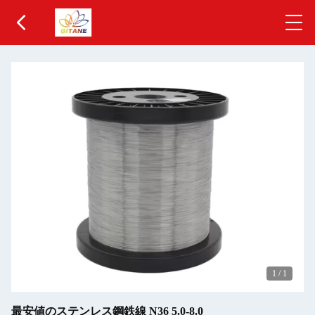
1
/
1
最安値のステンレス鋼鉄線 N36 5.0-8.0